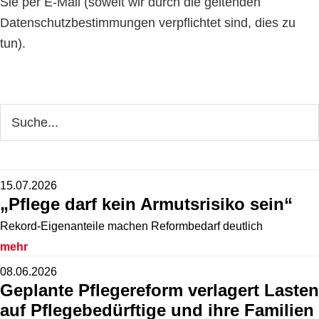
Sie per E-Mail (soweit wir durch die geltenden
Datenschutzbestimmungen verpflichtet sind, dies zu
tun).
Seitenspalte
Webseite
durchsuchen
15.07.2026
„Pflege darf kein Armutsrisiko sein“
Rekord-Eigenanteile machen Reformbedarf deutlich
mehr
08.06.2026
Geplante Pflegereform verlagert Lasten
auf Pflegebedürftige und ihre Familien