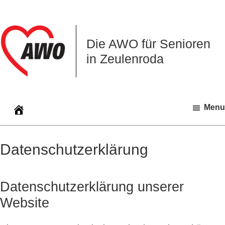
Zur
Zum
Zur
Hauptnavigation
Inhalt
Seitenspalte
springen
springen
springen
Die AWO für Senioren
in Zeulenroda
Menu
Datenschutzerklärung
Datenschutzerklärung unserer
Website