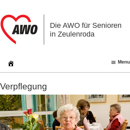
Zur
Zum
Zur
Hauptnavigation
Inhalt
Seitenspalte
springen
springen
springen
Die AWO für Senioren
in Zeulenroda
Menu
Verpflegung