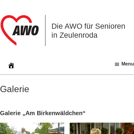
Zur
Zum
Zur
Hauptnavigation
Inhalt
Seitenspalte
springen
springen
springen
Die AWO für Senioren
in Zeulenroda
Menu
Galerie
Galerie „Am Birkenwäldchen“